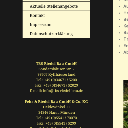
Aktuelle Stellenangebote
Au
H
Kontakt
B
Impressum
Ke
B
Datenschutzerklärung
T
E
A
TBS Riedel Bau GmbH
Sondershäuser Str. 2
99707 Kyffhäuserland
Tel.: +49 (0)34671 / 5200
Fax: +49 (0)34671 / 52029
E-mail: info@tbs-riedel-bau.de
Fehr & Riedel Bau GmbH & Co. KG
Heidewinkel 11
34346 Hann. Münden
Tel.: +49 (0)5541 / 70070
Fax: +49 (0)5541 / 5299