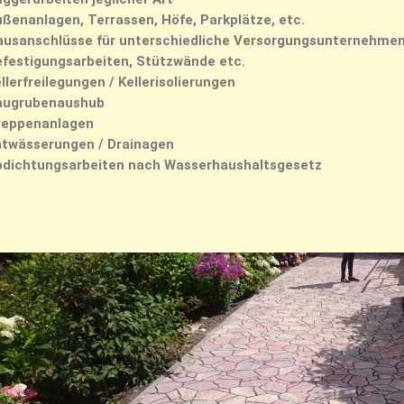
ßenanlagen, Terrassen, Höfe, Parkplätze, etc.
ausanschlüsse für unterschiedliche Versorgungsunternehme
efestigungsarbeiten, Stützwände etc.
llerfreilegungen / Kellerisolierungen
augrubenaushub
reppenanlagen
ntwässerungen / Drainagen
bdichtungsarbeiten nach Wasserhaushaltsgesetz