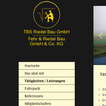
Startseite
Das sind wir
Tät
Tätigkeiten / Leistungen
Fuhrpark
S
Ve
Referenzen
Er
Mitgliedschaften
Ba